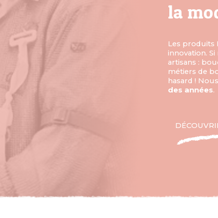
la mo
Les produits 
innovation. S
artisans : bou
métiers de bo
hasard ! Nou
des années
.
DÉCOUVRIR