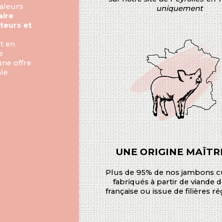
valeurs
uniquement
aire
iteurs et
t en
e
ne offre
ale
UNE ORIGINE MAÎTR
Plus de 95% de nos jambons cu
fabriqués à partir de viande 
française ou issue de filières ré