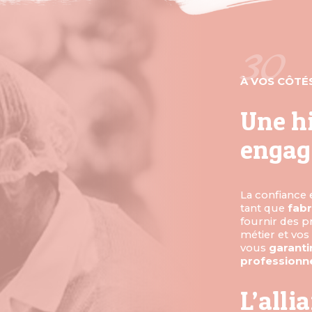
30 
À VOS CÔTÉ
Une hi
enga
La confiance 
tant que
fabr
fournir des p
métier et vo
vous
garanti
professionn
L’alli