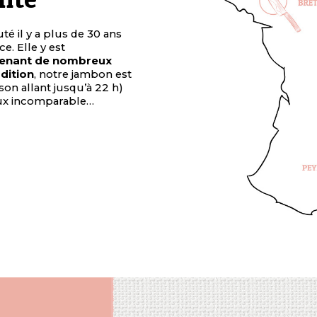
té il y a plus de 30 ans
e. Elle y est
enant de nombreux
dition
, notre jambon est
on allant jusqu’à 22 h)
eux incomparable…