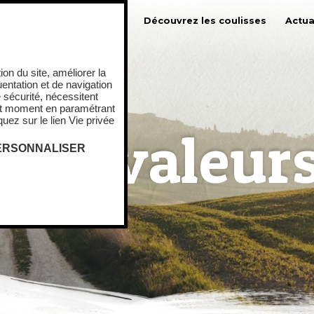
urs
Nos jambons cuits
Découvrez les coulisses
Actua
tion du site, améliorer la
uentation et de navigation
 sécurité, nécessitent
ut moment en paramétrant
uez sur le lien Vie privée
Nos valeur
ERSONNALISER